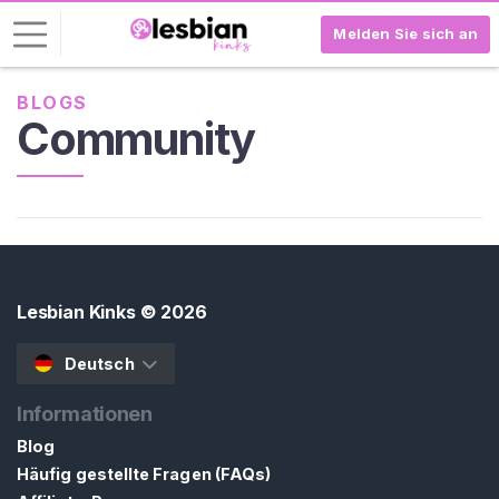
Melden Sie sich an
BLOGS
L
Community
o
g
-
I
n
R
E
Lesbian Kinks
© 2026
G
I
Deutsch
S
T
R
Informationen
I
Blog
E
R
Häufig gestellte Fragen (FAQs)
E