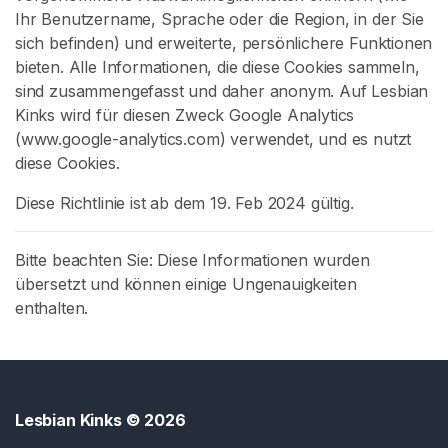
R
Ihr Benutzername, Sprache oder die Region, in der Sie
o
sich befinden) und erweiterte, persönlichere Funktionen
l
bieten. Alle Informationen, die diese Cookies sammeln,
l
sind zusammengefasst und daher anonym. Auf Lesbian
e
Kinks wird für diesen Zweck Google Analytics
n
(www.google-analytics.com) verwendet, und es nutzt
s
diese Cookies.
p
Diese Richtlinie ist ab dem 19. Feb 2024 gültig.
i
e
l
Bitte beachten Sie: Diese Informationen wurden
übersetzt und können einige Ungenauigkeiten
L
enthalten.
e
s
b
i
Lesbian Kinks
© 2026
s
c