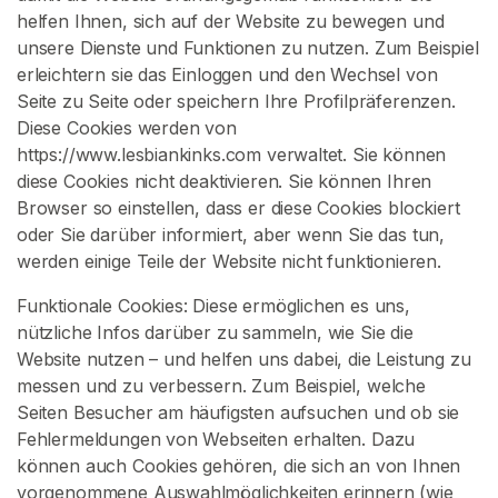
t
helfen Ihnen, sich auf der Website zu bewegen und
unsere Dienste und Funktionen zu nutzen. Zum Beispiel
L
erleichtern sie das Einloggen und den Wechsel von
e
Seite zu Seite oder speichern Ihre Profilpräferenzen.
z
Diese Cookies werden von
d
https://www.lesbiankinks.com verwaltet. Sie können
o
diese Cookies nicht deaktivieren. Sie können Ihren
m
Browser so einstellen, dass er diese Cookies blockiert
oder Sie darüber informiert, aber wenn Sie das tun,
L
werden einige Teile der Website nicht funktionieren.
e
s
Funktionale Cookies: Diese ermöglichen es uns,
b
nützliche Infos darüber zu sammeln, wie Sie die
i
Website nutzen – und helfen uns dabei, die Leistung zu
s
messen und zu verbessern. Zum Beispiel, welche
c
Seiten Besucher am häufigsten aufsuchen und ob sie
h
Fehlermeldungen von Webseiten erhalten. Dazu
e
können auch Cookies gehören, die sich an von Ihnen
s
vorgenommene Auswahlmöglichkeiten erinnern (wie