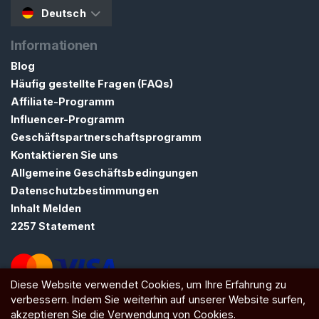
Deutsch
h
e
Informationen
r
F
Blog
u
Häufig gestellte Fragen (FAQs)
ß
Affiliate-Programm
f
Influencer-Programm
e
Geschäftspartnerschaftsprogramm
t
Kontaktieren Sie uns
i
Allgemeine Geschäftsbedingungen
s
Datenschutzbestimmungen
c
Inhalt Melden
h
2257 Statement
L
e
Diese Website verwendet Cookies, um Ihre Erfahrung zu
s
verbessern. Indem Sie weiterhin auf unserer Website surfen,
b
ATW Ltd, Essex, SS0 7EU, United Kingdom
akzeptieren Sie die Verwendung von Cookies.