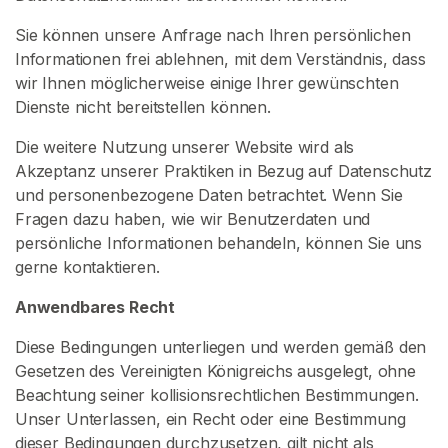
r
t
Sie können unsere Anfrage nach Ihren persönlichen
s
Informationen frei ablehnen, mit dem Verständnis, dass
e
wir Ihnen möglicherweise einige Ihrer gewünschten
i
Dienste nicht bereitstellen können.
t
Die weitere Nutzung unserer Website wird als
e
Akzeptanz unserer Praktiken in Bezug auf Datenschutz
und personenbezogene Daten betrachtet. Wenn Sie
S
Fragen dazu haben, wie wir Benutzerdaten und
u
persönliche Informationen behandeln, können Sie uns
c
gerne kontaktieren.
h
Anwendbares Recht
e
n
Diese Bedingungen unterliegen und werden gemäß den
S
Gesetzen des Vereinigten Königreichs ausgelegt, ohne
i
Beachtung seiner kollisionsrechtlichen Bestimmungen.
e
Unser Unterlassen, ein Recht oder eine Bestimmung
n
dieser Bedingungen durchzusetzen, gilt nicht als