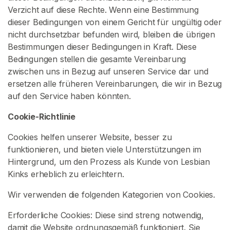
a
Verzicht auf diese Rechte. Wenn eine Bestimmung
c
dieser Bedingungen von einem Gericht für ungültig oder
h
nicht durchsetzbar befunden wird, bleiben die übrigen
V
Bestimmungen dieser Bedingungen in Kraft. Diese
e
Bedingungen stellen die gesamte Vereinbarung
r
zwischen uns in Bezug auf unseren Service dar und
k
ersetzen alle früheren Vereinbarungen, die wir in Bezug
ä
auf den Service haben könnten.
u
f
Cookie-Richtlinie
e
Cookies helfen unserer Website, besser zu
r
funktionieren, und bieten viele Unterstützungen im
n
Hintergrund, um den Prozess als Kunde von Lesbian
Kinks erheblich zu erleichtern.
I
n
Wir verwenden die folgenden Kategorien von Cookies.
h
a
Erforderliche Cookies: Diese sind streng notwendig,
l
damit die Website ordnungsgemäß funktioniert. Sie