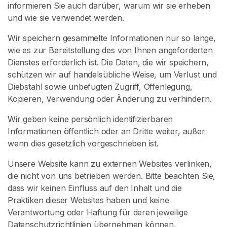
informieren Sie auch darüber, warum wir sie erheben
N
S
und wie sie verwendet werden.
I
E
Wir speichern gesammelte Informationen nur so lange,
S
wie es zur Bereitstellung des von Ihnen angeforderten
I
C
Dienstes erforderlich ist. Die Daten, die wir speichern,
H
schützen wir auf handelsübliche Weise, um Verlust und
K
Diebstahl sowie unbefugten Zugriff, Offenlegung,
O
S
Kopieren, Verwendung oder Änderung zu verhindern.
T
E
Wir geben keine persönlich identifizierbaren
N
Informationen öffentlich oder an Dritte weiter, außer
L
O
wenn dies gesetzlich vorgeschrieben ist.
S
>
Unsere Website kann zu externen Websites verlinken,
die nicht von uns betrieben werden. Bitte beachten Sie,
dass wir keinen Einfluss auf den Inhalt und die
S
Praktiken dieser Websites haben und keine
t
Verantwortung oder Haftung für deren jeweilige
a
Datenschutzrichtlinien übernehmen können.