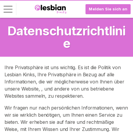
Melden Sie sich an
Datenschutzrichtlini
L
o
e
g
-
I
n
Ihre Privatsphäre ist uns wichtig. Es ist die Politik von
Lesbian Kinks, Ihre Privatsphäre in Bezug auf alle
R
Informationen, die wir möglicherweise von Ihnen über
E
G
unsere Website,
, und andere von uns betriebene
I
Websites sammeln, zu respektieren.
S
T
Wir fragen nur nach persönlichen Informationen, wenn
R
wir sie wirklich benötigen, um Ihnen einen Service zu
I
E
bieten. Wir erheben sie auf faire und rechtmäßige
R
Weise, mit Ihrem Wissen und Ihrer Zustimmung. Wir
E