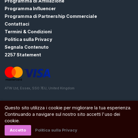
Programma di Affiliazione
A
Programma Influencer
T
I
Programma di Partnership Commerciale
S
Contattaci
>
Termini & Condizioni
Politica sulla Privacy
H
Segnala Contenuto
o
2257 Statement
m
e
E
ATW Ltd, Essex, SS0 7EU, United Kingdom
s
p
Questo sito utilizza i cookie per migliorare la tua esperienza.
l
Continuando a navigare sul nostro sito accetti l'uso dei
o
cookie.
r
Accetto
Politica sulla Privacy
a