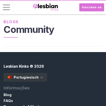
Inscreva-se
BLOGS
E
Community
n
t
r
a
r
I
N
Lesbian Kinks
© 2026
S
C
Portugiesisch
R
E
V
Informações
A
Blog
-
S
FAQs
E