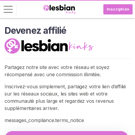
Inscription
Devenez affilié
C
o
n
n
e
x
Partagez notre site avec votre réseau et soyez
i
récompensé avec une commission illimitée.
o
Inscrivez-vous simplement, partagez votre lien d’affilié
n
sur les réseaux sociaux, les sites web et votre
I
communauté plus large et regardez vos revenus
N
supplémentaires arriver.
S
C
messages_compliance.terms_notice
R
I
V