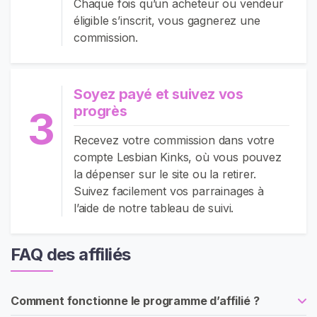
Chaque fois qu’un acheteur ou vendeur
v
éligible s’inscrit, vous gagnerez une
e
commission.
n
d
e
Soyez payé et suivez vos
u
progrès
3
r
s
Recevez votre commission dans votre
compte Lesbian Kinks, où vous pouvez
C
la dépenser sur le site ou la retirer.
o
Suivez facilement vos parrainages à
n
l’aide de notre tableau de suivi.
t
e
FAQ des affiliés
n
u
Comment fonctionne le programme d’affilié ?
L