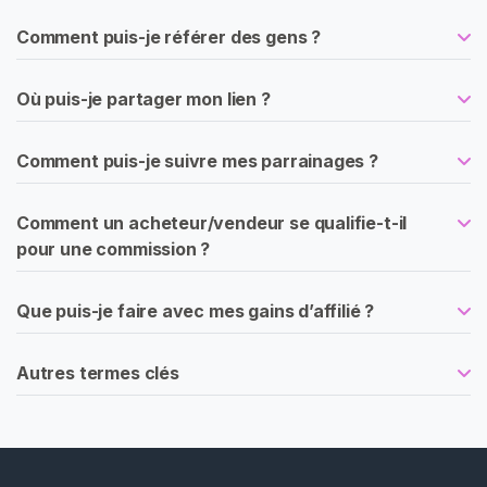
e
z
Comment puis-je référer des gens ?
d
o
Où puis-je partager mon lien ?
m
J
Comment puis-je suivre mes parrainages ?
e
u
Comment un acheteur/vendeur se qualifie-t-il
D
pour une commission ?
e
R
ô
Que puis-je faire avec mes gains d’affilié ?
l
e
Autres termes clés
L
e
s
b