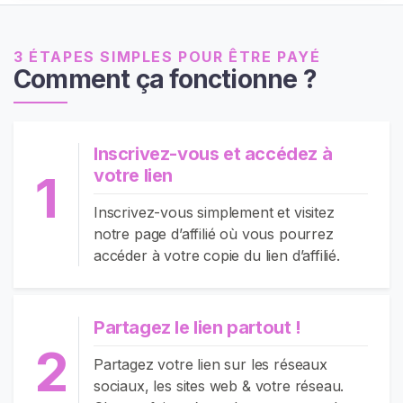
c
u
3 ÉTAPES SIMPLES POUR ÊTRE PAYÉ
e
Comment ça fonctionne ?
i
l
Inscrivez-vous et accédez à
P
votre lien
1
a
r
Inscrivez-vous simplement et visitez
c
notre page d’affilié où vous pourrez
o
accéder à votre copie du lien d’affilié.
u
r
i
Partagez le lien partout !
r
2
l
Partagez votre lien sur les réseaux
e
sociaux, les sites web & votre réseau.
s