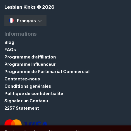
i
Lesbian Kinks
© 2026
e
n
Français
F
Informations
é
t
Blog
i
FAQs
c
Programme d’affiliation
h
Programme Influenceur
i
Programme de Partenariat Commercial
s
Contactez-nous
m
Conditions générales
e
Politique de confidentialité
D
Signaler un Contenu
e
2257 Statement
s
P
i