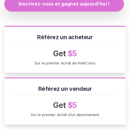
E
Inscrivez-vous et gagnez aujourd'hui !
Z
-
V
O
U
S
Référez un acheteur
G
R
A
Get
$5
T
U
Sur le premier achat de KinkCoins
I
T
E
M
E
Référez un vendeur
N
T
>
Get
$5
Sur le premier achat d’un abonnement
A
c