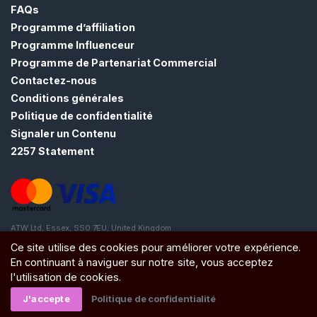
E
FAQs
Z
Programme d’affiliation
-
Programme Influenceur
V
O
Programme de Partenariat Commercial
U
Contactez-nous
S
G
Conditions générales
R
Politique de confidentialité
A
Signaler un Contenu
T
U
2257 Statement
I
T
E
M
E
N
ATW Ltd, Essex, SS0 7EU, United Kingdom
T
Ce site utilise des cookies pour améliorer votre expérience.
>
En continuant à naviguer sur notre site, vous acceptez
l'utilisation de cookies.
A
J'accepte
Politique de confidentialité
c