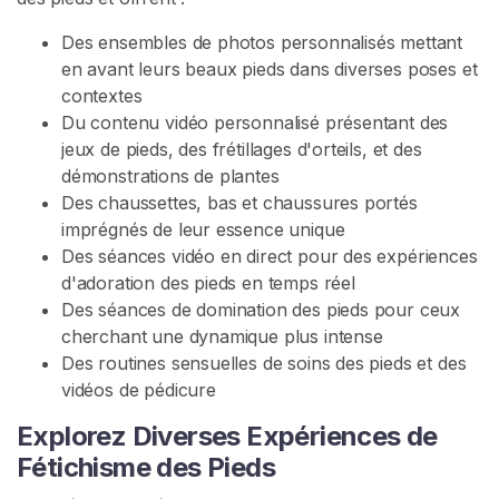
e
z
Des ensembles de photos personnalisés mettant
d
en avant leurs beaux pieds dans diverses poses et
o
contextes
m
Du contenu vidéo personnalisé présentant des
jeux de pieds, des frétillages d'orteils, et des
J
démonstrations de plantes
e
Des chaussettes, bas et chaussures portés
u
imprégnés de leur essence unique
D
Des séances vidéo en direct pour des expériences
e
d'adoration des pieds en temps réel
R
Des séances de domination des pieds pour ceux
ô
cherchant une dynamique plus intense
l
Des routines sensuelles de soins des pieds et des
e
vidéos de pédicure
L
e
Explorez Diverses Expériences de
s
Fétichisme des Pieds
b