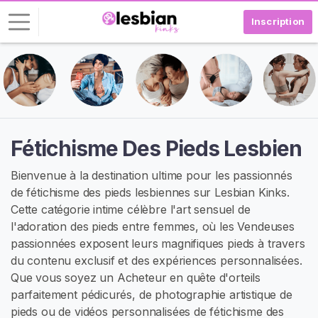
Inscription
C
o
n
n
e
Fétichisme Des Pieds Lesbien
x
i
Bienvenue à la destination ultime pour les passionnés
o
de fétichisme des pieds lesbiennes sur Lesbian Kinks.
n
Cette catégorie intime célèbre l'art sensuel de
l'adoration des pieds entre femmes, où les Vendeuses
I
passionnées exposent leurs magnifiques pieds à travers
N
du contenu exclusif et des expériences personnalisées.
S
C
Que vous soyez un Acheteur en quête d'orteils
R
parfaitement pédicurés, de photographie artistique de
I
pieds ou de vidéos personnalisées de fétichisme des
V