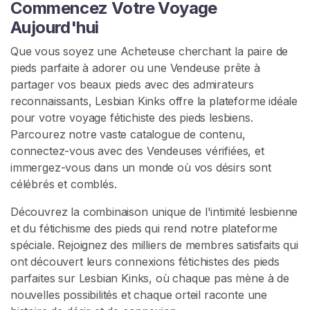
Commencez Votre Voyage
Aujourd'hui
Que vous soyez une Acheteuse cherchant la paire de
pieds parfaite à adorer ou une Vendeuse prête à
partager vos beaux pieds avec des admirateurs
C
reconnaissants, Lesbian Kinks offre la plateforme idéale
o
pour votre voyage fétichiste des pieds lesbiens.
n
Parcourez notre vaste catalogue de contenu,
t
connectez-vous avec des Vendeuses vérifiées, et
a
immergez-vous dans un monde où vos désirs sont
c
célébrés et comblés.
t
/
Découvrez la combinaison unique de l'intimité lesbienne
S
et du fétichisme des pieds qui rend notre plateforme
u
spéciale. Rejoignez des milliers de membres satisfaits qui
p
ont découvert leurs connexions fétichistes des pieds
p
parfaites sur Lesbian Kinks, où chaque pas mène à de
o
nouvelles possibilités et chaque orteil raconte une
r