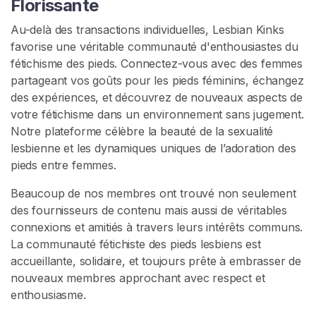
Florissante
e
D
Au-delà des transactions individuelles, Lesbian Kinks
é
favorise une véritable communauté d'enthousiastes du
c
fétichisme des pieds. Connectez-vous avec des femmes
h
partageant vos goûts pour les pieds féminins, échangez
a
des expériences, et découvrez de nouveaux aspects de
î
votre fétichisme dans un environnement sans jugement.
n
Notre plateforme célèbre la beauté de la sexualité
é
lesbienne et les dynamiques uniques de l’adoration des
e
pieds entre femmes.
Beaucoup de nos membres ont trouvé non seulement
R
des fournisseurs de contenu mais aussi de véritables
E
C
connexions et amitiés à travers leurs intérêts communs.
H
La communauté fétichiste des pieds lesbiens est
E
accueillante, solidaire, et toujours prête à embrasser de
R
C
nouveaux membres approchant avec respect et
H
enthousiasme.
E
R