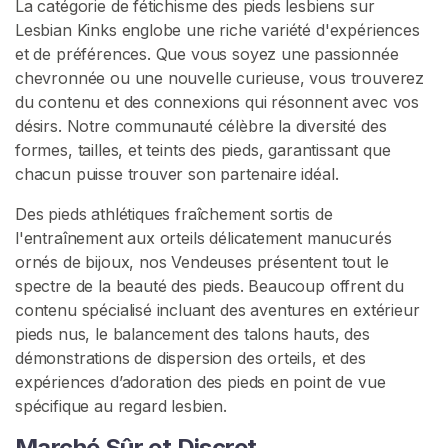
i
La catégorie de fétichisme des pieds lesbiens sur
e
Lesbian Kinks englobe une riche variété d'expériences
n
et de préférences. Que vous soyez une passionnée
chevronnée ou une nouvelle curieuse, vous trouverez
F
du contenu et des connexions qui résonnent avec vos
é
désirs. Notre communauté célèbre la diversité des
t
formes, tailles, et teints des pieds, garantissant que
i
chacun puisse trouver son partenaire idéal.
c
Des pieds athlétiques fraîchement sortis de
h
l'entraînement aux orteils délicatement manucurés
i
ornés de bijoux, nos Vendeuses présentent tout le
s
spectre de la beauté des pieds. Beaucoup offrent du
m
contenu spécialisé incluant des aventures en extérieur
e
pieds nus, le balancement des talons hauts, des
D
démonstrations de dispersion des orteils, et des
e
expériences d’adoration des pieds en point de vue
s
spécifique au regard lesbien.
P
i
Marché Sûr et Discret