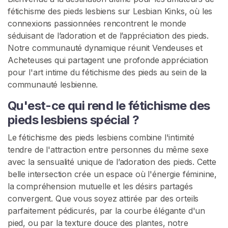
c
fétichisme des pieds lesbiens sur Lesbian Kinks, où les
u
connexions passionnées rencontrent le monde
e
séduisant de l’adoration et de l’appréciation des pieds.
i
Notre communauté dynamique réunit Vendeuses et
l
Acheteuses qui partagent une profonde appréciation
pour l'art intime du fétichisme des pieds au sein de la
communauté lesbienne.
P
a
Qu'est-ce qui rend le fétichisme des
r
pieds lesbiens spécial ?
c
Le fétichisme des pieds lesbiens combine l'intimité
o
tendre de l'attraction entre personnes du même sexe
u
avec la sensualité unique de l’adoration des pieds. Cette
r
belle intersection crée un espace où l'énergie féminine,
i
la compréhension mutuelle et les désirs partagés
r
convergent. Que vous soyez attirée par des orteils
l
parfaitement pédicurés, par la courbe élégante d'un
e
pied, ou par la texture douce des plantes, notre
s