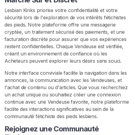
e
d
Lesbian Kinks priorise votre confidentialité et votre
s
sécurité lors de l'exploration de vos intérêts fétichistes
L
des pieds. Notre plateforme offre une messagerie
e
cryptée, un traitement sécurisé des paiements, et une
s
facturation discrète pour assurer que vos expériences
b
restent confidentielles. Chaque Vendeuse est vérifiée,
i
créant un environnement de confiance où les
e
Acheteurs peuvent explorer leurs désirs sans souci.
n
Notre interface conviviale facilite la navigation dans les
annonces, la communication avec les Vendeuses, et
L
l'achat de contenu ou d'articles. Que vous recherchiez
e
un achat unique ou souhaitiez créer une connexion
s
continue avec une Vendeuse favorite, notre plateforme
b
facilite des interactions significatives au sein de la
i
communauté fétichiste des pieds lesbiens.
e
n
Rejoignez une Communauté
n