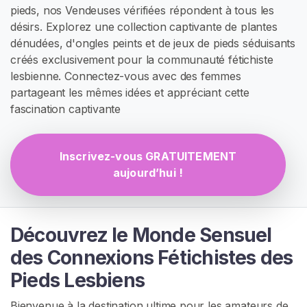
E
pieds, nos Vendeuses vérifiées répondent à tous les
Z
désirs. Explorez une collection captivante de plantes
-
dénudées, d'ongles peints et de jeux de pieds séduisants
V
O
créés exclusivement pour la communauté fétichiste
U
lesbienne. Connectez-vous avec des femmes
S
partageant les mêmes idées et appréciant cette
G
R
fascination captivante
A
T
U
I
Inscrivez-vous GRATUITEMENT
T
aujourd’hui !
E
M
E
N
T
Découvrez le Monde Sensuel
>
des Connexions Fétichistes des
Pieds Lesbiens
A
c
Bienvenue à la destination ultime pour les amateurs de