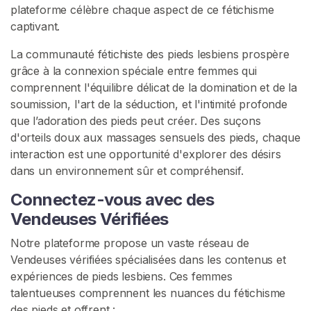
plateforme célèbre chaque aspect de ce fétichisme
v
captivant.
e
n
La communauté fétichiste des pieds lesbiens prospère
d
grâce à la connexion spéciale entre femmes qui
e
comprennent l'équilibre délicat de la domination et de la
u
soumission, l'art de la séduction, et l'intimité profonde
r
que l’adoration des pieds peut créer. Des suçons
s
d'orteils doux aux massages sensuels des pieds, chaque
interaction est une opportunité d'explorer des désirs
C
dans un environnement sûr et compréhensif.
o
Connectez-vous avec des
n
t
Vendeuses Vérifiées
e
Notre plateforme propose un vaste réseau de
n
Vendeuses vérifiées spécialisées dans les contenus et
u
expériences de pieds lesbiens. Ces femmes
talentueuses comprennent les nuances du fétichisme
L
des pieds et offrent :