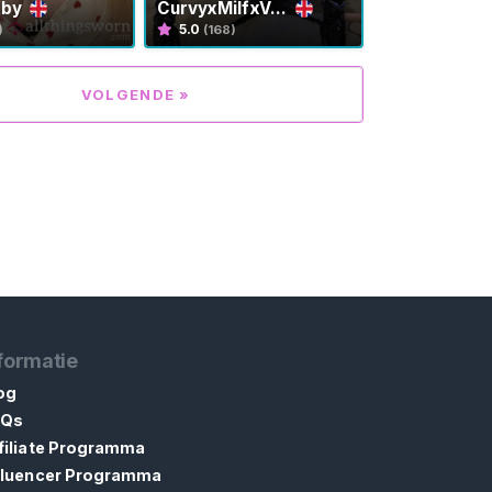
bby
CurvyxMilfxV...
5.0
)
(168)
VOLGENDE »
formatie
og
AQs
filiate Programma
fluencer Programma