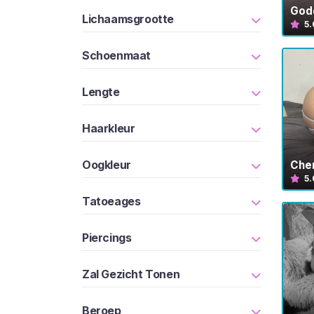
o
God
Lichaamsgrootte
5.
p
e
Schoenmaat
r
s
Lengte
B
l
a
Haarkleur
d
e
Oogkleur
Che
r
5.
e
Tatoeages
n
Piercings
I
n
Zal Gezicht Tonen
s
t
Beroep