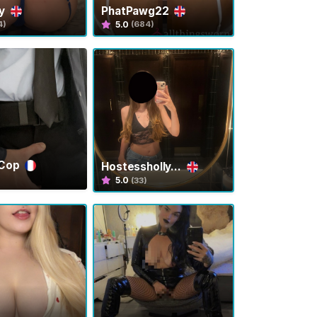
ty
PhatPawg22
5.0
4)
(684)
yCop
Hostessholly...
5.0
(33)