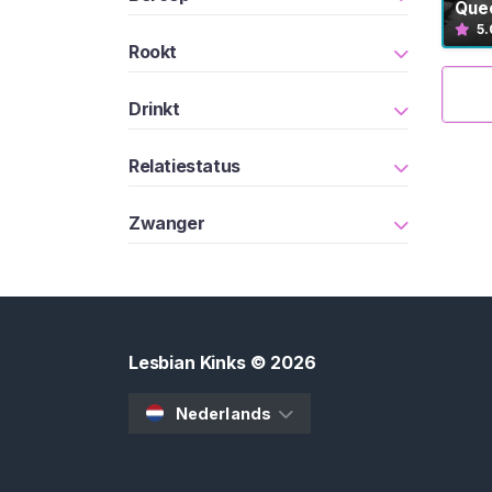
a
Que
n
5.
Rookt
t
C
o
Drinkt
n
t
Relatiestatus
e
n
Zwanger
t
L
e
z
Lesbian Kinks
© 2026
d
o
Nederlands
m
L