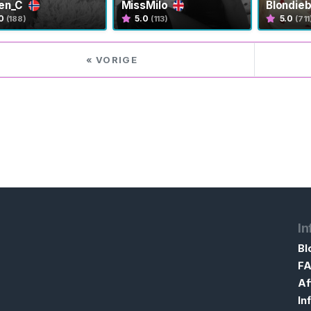
en_C
MissMilo
Blondie
0
5.0
5.0
(188)
(113)
(711
« VORIGE
In
Bl
F
Af
In