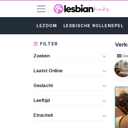
LEZDOM
LESBISCHE ROLLENSPEL
I
n
l
FILTER
Verk
o
g
Zoeken
Gea
g
e
Laatst Online
n
Geslacht
G
R
A
Leeftijd
T
I
S
Etniciteit
R
E