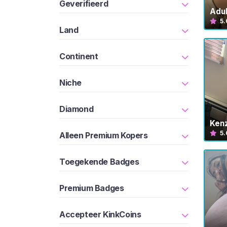
G
Geverifieerd
I
Adul
S
5.
T
Land
R
E
Continent
R
E
N
Niche
>
Diamond
H
Ken
o
5.
Alleen Premium Kopers
m
e
Toegekende Badges
V
Premium Badges
e
r
Accepteer KinkCoins
k