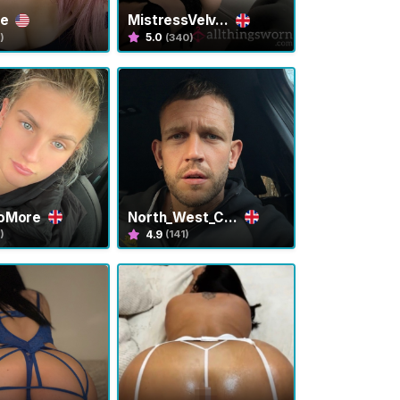
se
MistressVelv...
5.0
)
(340)
NoMore
North_West_C...
4.9
)
(141)