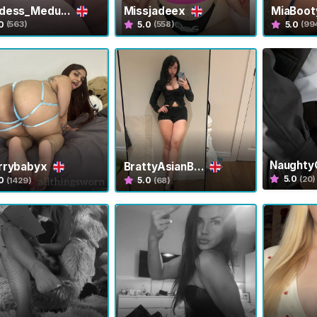
dess_Medu...
Missjadeex
MiaBoo
0
5.0
5.0
(563)
(558)
(99
Naught
rrybabyx
BrattyAsianB...
5.0
(20)
0
5.0
(1429)
(68)