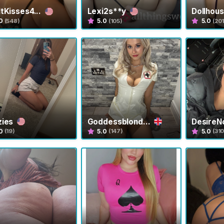
tKisses4...
Lexi2s**y
Dollhou
0
5.0
5.0
(548)
(105)
(201
zies
Goddessblond...
Desire
0
5.0
5.0
(19)
(147)
(310