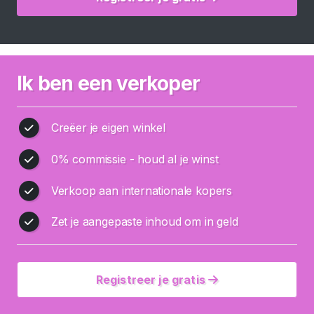
o
p
e
r
s
Ik ben een verkoper
B
l
a
Creëer je eigen winkel
d
0% commissie - houd al je winst
e
r
Verkoop aan internationale kopers
e
n
Zet je aangepaste inhoud om in geld
I
n
Registreer je gratis
s
t