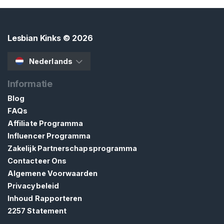
L
e
Lesbian Kinks
© 2026
s
b
Nederlands
i
e
Informatie
n
Blog
n
FAQs
e
Affiliate Programma
I
Influencer Programma
n
Zakelijk Partnerschapsprogramma
D
e
Contacteer Ons
V
Algemene Voorwaarden
r
Privacybeleid
i
Inhoud Rapporteren
j
2257 Statement
e