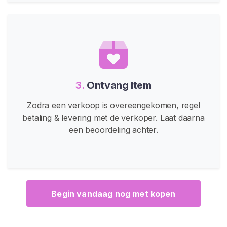
L
e
s
b
i
s
c
3.
Ontvang Item
h
e
Zodra een verkoop is overeengekomen, regel
V
betaling & levering met de verkoper. Laat daarna
o
een beoordeling achter.
e
t
f
e
t
Begin vandaag nog met kopen
i
s
j