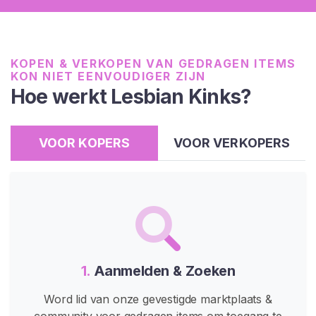
a
n
t
C
KOPEN & VERKOPEN VAN GEDRAGEN ITEMS
o
KON NIET EENVOUDIGER ZIJN
n
Hoe werkt Lesbian Kinks?
t
e
n
VOOR KOPERS
VOOR VERKOPERS
t
L
e
z
d
o
1.
Aanmelden & Zoeken
m
Word lid van onze gevestigde marktplaats &
L
community voor gedragen items om toegang te