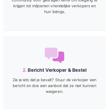
e
krijgen tot miljoenen vriendelijke verkopers en
s
hun listings.
b
i
s
c
h
e
R
o
l
l
2.
Bericht Verkoper & Bestel
e
n
Zie je iets dat je bevalt? Stuur de verkoper een
s
bericht en doe een aanbod dat ze niet kunnen
p
weigeren.
e
l