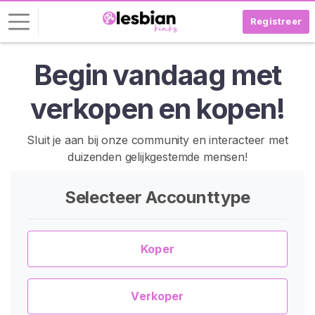
Registreer
Begin vandaag met
I
n
verkopen en kopen!
l
o
g
Sluit je aan bij onze community en interacteer met
g
duizenden gelijkgestemde mensen!
e
n
Selecteer Accounttype
G
R
A
Koper
T
I
S
R
Verkoper
E