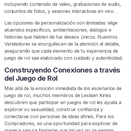
incluyendo contenido de video, grabaciones de audio,
b
conjuntos de fotos, y sesiones interactivas en vivo.
i
c
Las opciones de personalización son ilimitadas: elige
o
atuendos específicos, ambientaciones, diálogos e
historias que hablen de tus deseos únicos. Nuestros
L
Vendedores se enorgullecen de la atención al detalle,
e
asegurando que cada elemento de tu experiencia de
s
juego de rol sea elaborado con cuidado y autenticidad.
b
i
Construyendo Conexiones a través
a
del Juego de Rol
n
a
Más allá de la emoción inmediata de los escenarios de
D
juego de rol, muchos miembros de Lesbian Kinks
e
descubren que participar en juegos de rol les ayuda a
s
explorar su sexualidad, construir confianza y
a
conectarse con personas de ideas afines. Para los
t
Compradores, es una oportunidad para explorar de
a
manera segura fantasías que tal vez no se sientan