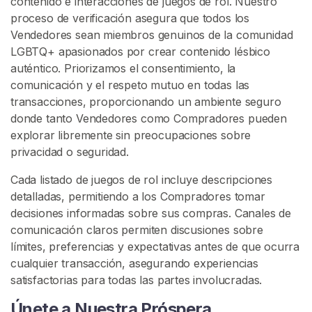
contenido e interacciones de juegos de rol. Nuestro
t
proceso de verificación asegura que todos los
o
Vendedores sean miembros genuinos de la comunidad
/
LGBTQ+ apasionados por crear contenido lésbico
S
auténtico. Priorizamos el consentimiento, la
o
comunicación y el respeto mutuo en todas las
p
transacciones, proporcionando un ambiente seguro
o
donde tanto Vendedores como Compradores pueden
r
explorar libremente sin preocupaciones sobre
t
privacidad o seguridad.
e
Cada listado de juegos de rol incluye descripciones
detalladas, permitiendo a los Compradores tomar
decisiones informadas sobre sus compras. Canales de
comunicación claros permiten discusiones sobre
límites, preferencias y expectativas antes de que ocurra
cualquier transacción, asegurando experiencias
satisfactorias para todas las partes involucradas.
Únete a Nuestra Próspera