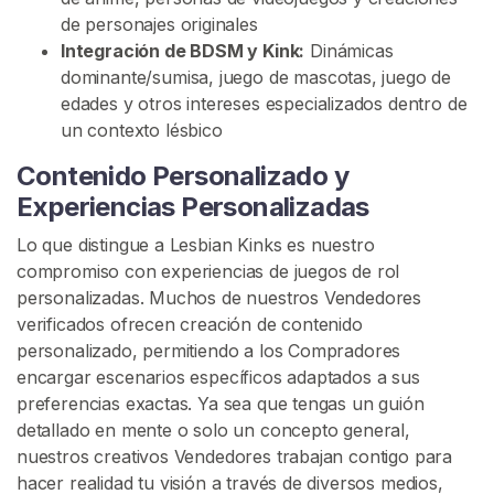
c
de personajes originales
o
Integración de BDSM y Kink:
Dinámicas
dominante/sumisa, juego de mascotas, juego de
F
edades y otros intereses especializados dentro de
e
un contexto lésbico
t
i
Contenido Personalizado y
c
Experiencias Personalizadas
h
Lo que distingue a Lesbian Kinks es nuestro
e
compromiso con experiencias de juegos de rol
D
personalizadas. Muchos de nuestros Vendedores
e
verificados ofrecen creación de contenido
P
personalizado, permitiendo a los Compradores
i
encargar escenarios específicos adaptados a sus
e
preferencias exactas. Ya sea que tengas un guión
s
detallado en mente o solo un concepto general,
L
nuestros creativos Vendedores trabajan contigo para
é
hacer realidad tu visión a través de diversos medios,
s