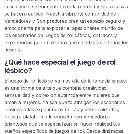
i
imaginación se encuentra con la realidad y las fantasías
o
se hacen realidad. Nuestra vibrante comunidad de
Vendedores y Compradores crea un espacio seguro y
E
emocionante para explorar el apasionante mundo de
x
los escenarios de juegos de rol sáficos, disfraces y
p
experiencias personalizadas que se adaptan a todos los
l
deseos.
o
¿Qué hace especial el juego de rol
r
a
lésbico?
r
El juego de rol lésbico va más allá de la fantasía simple:
V
es una forma de arte que combina creatividad,
e
sensualidad y conexión auténtica entre mujeres que
n
aman a mujeres. Ya sea que te atraigan los escenarios
d
clásicos o las experiencias únicas y personalizadas,
e
nuestra plataforma te conecta con Vendedores
d
talentosos que se especializan en hacer realidad tus
o
sueños específicos de juegos de rol. Desde dinámicas
r