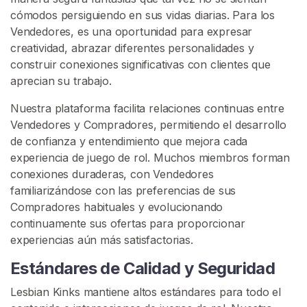
d
cómodos persiguiendo en sus vidas diarias. Para los
a
Vendedores, es una oportunidad para expresar
creatividad, abrazar diferentes personalidades y
construir conexiones significativas con clientes que
B
U
aprecian su trabajo.
S
C
Nuestra plataforma facilita relaciones continuas entre
A
Vendedores y Compradores, permitiendo el desarrollo
R
de confianza y entendimiento que mejora cada
experiencia de juego de rol. Muchos miembros forman
conexiones duraderas, con Vendedores
familiarizándose con las preferencias de sus
Compradores habituales y evolucionando
C
continuamente sus ofertas para proporcionar
o
experiencias aún más satisfactorias.
n
Estándares de Calidad y Seguridad
t
a
Lesbian Kinks mantiene altos estándares para todo el
c