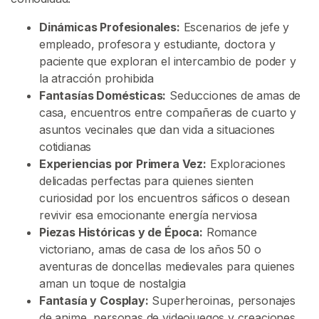
m
Dinámicas Profesionales:
Escenarios de jefe y
J
empleado, profesora y estudiante, doctora y
u
paciente que exploran el intercambio de poder y
e
la atracción prohibida
g
Fantasías Domésticas:
Seducciones de amas de
o
casa, encuentros entre compañeras de cuarto y
D
asuntos vecinales que dan vida a situaciones
e
cotidianas
R
Experiencias por Primera Vez:
Exploraciones
o
delicadas perfectas para quienes sienten
l
curiosidad por los encuentros sáficos o desean
e
revivir esa emocionante energía nerviosa
s
Piezas Históricas y de Época:
Romance
L
victoriano, amas de casa de los años 50 o
é
aventuras de doncellas medievales para quienes
s
aman un toque de nostalgia
b
Fantasía y Cosplay:
Superheroinas, personajes
i
de anime, personas de videojuegos y creaciones