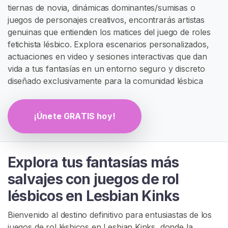
tiernas de novia, dinámicas dominantes/sumisas o
G
I
juegos de personajes creativos, encontrarás artistas
S
genuinas que entienden los matices del juego de roles
T
fetichista lésbico. Explora escenarios personalizados,
R
A
actuaciones en video y sesiones interactivas que dan
R
vida a tus fantasías en un entorno seguro y discreto
S
diseñado exclusivamente para la comunidad lésbica
E
G
R
A
¡Únete GRATIS hoy!
T
I
S
>
Explora tus fantasías más
salvajes con juegos de rol
I
lésbicos en Lesbian Kinks
n
i
Bienvenido al destino definitivo para entusiastas de los
c
juegos de rol lésbicos en Lesbian Kinks, donde la