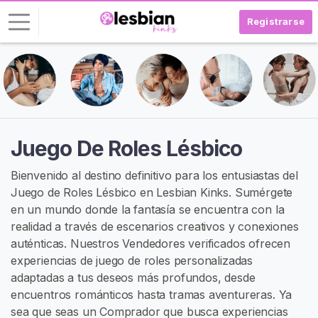
Registrarse
I
n
i
c
i
Juego De Roles Lésbico
a
r
Bienvenido al destino definitivo para los entusiastas del
S
Juego de Roles Lésbico en Lesbian Kinks. Sumérgete
e
en un mundo donde la fantasía se encuentra con la
s
realidad a través de escenarios creativos y conexiones
i
auténticas. Nuestros Vendedores verificados ofrecen
ó
experiencias de juego de roles personalizadas
n
adaptadas a tus deseos más profundos, desde
encuentros románticos hasta tramas aventureras. Ya
R
sea que seas un Comprador que busca experiencias
E