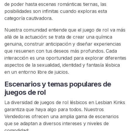
de poder hasta escenas románticas tiernas, las
e
posibilidades son infinitas cuando exploras esta
s
categoría cautivadora.
C
Nuestra comunidad entiende que el juego de rol va más
o
allá de la actuación: se trata de crear una química
n
genuina, construir anticipación y diseñar experiencias
t
que resuenen con tus deseos más profundos. Cada
e
interacción es una oportunidad para explorar diferentes
n
aspectos de la sexualidad, identidad y fantasía lésbica
i
en un entorno libre de juicios.
d
Escenarios y temas populares de
o
juegos de rol
L
La diversidad de juegos de rol lésbicos en Lesbian Kinks
e
garantiza que haya algo para todos. Nuestros
z
Vendedores ofrecen una amplia gama de escenarios
d
que se adaptan a diversos intereses y niveles de
o
comodidad: